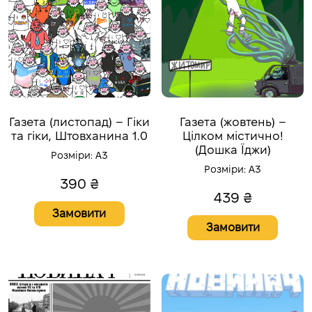
Газета (листопад) – Гіки
Газета (жовтень) –
та гіки, Штовханина 1.0
Цілком містично!
(Дошка Їджи)
Розміри:
A3
Розміри:
A3
390
₴
439
₴
Замовити
Замовити