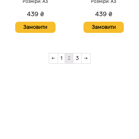
Розміри:
A3
Розміри:
A3
439
₴
439
₴
Замовити
Замовити
←
1
2
3
→