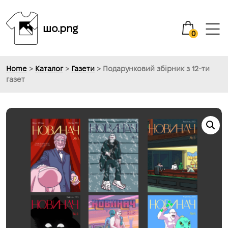
шо.png
0
Home
>
Каталог
>
Газети
> Подарунковий збірник з 12-ти
газет