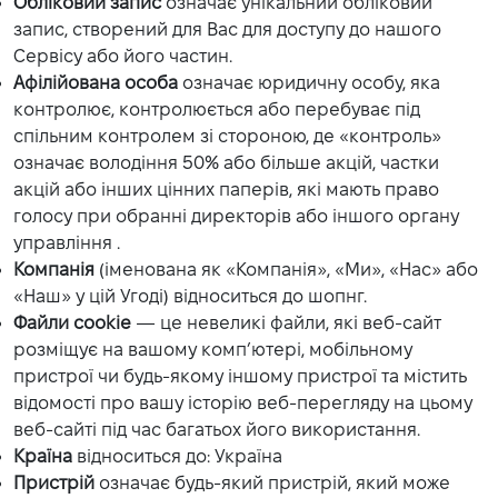
Обліковий запис
означає унікальний обліковий
запис, створений для Вас для доступу до нашого
Сервісу або його частин.
Афілійована особа
означає юридичну особу, яка
контролює, контролюється або перебуває під
спільним контролем зі стороною, де «контроль»
означає володіння 50% або більше акцій, частки
акцій або інших цінних паперів, які мають право
голосу при обранні директорів або іншого органу
управління .
Компанія
(іменована як «Компанія», «Ми», «Нас» або
«Наш» у цій Угоді) відноситься до шопнг.
Файли cookie
— це невеликі файли, які веб-сайт
розміщує на вашому комп’ютері, мобільному
пристрої чи будь-якому іншому пристрої та містить
відомості про вашу історію веб-перегляду на цьому
веб-сайті під час багатьох його використання.
Країна
відноситься до: Україна
Пристрій
означає будь-який пристрій, який може