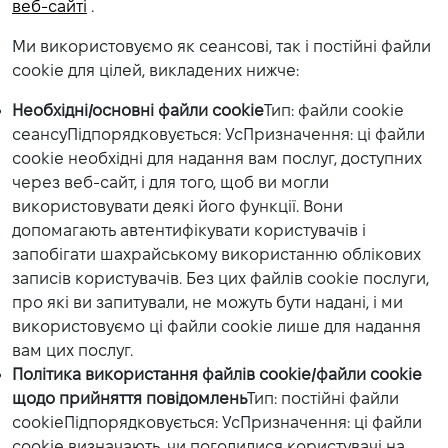
веб-сайті
.
Ми використовуємо як сеансові, так і постійні файли
cookie для цілей, викладених нижче:
Необхідні/основні файли cookie
Тип: файли cookie
сеансуПідпорядковується: УсПризначення: ці файли
cookie необхідні для надання вам послуг, доступних
через веб-сайт, і для того, щоб ви могли
використовувати деякі його функції. Вони
допомагають автентифікувати користувачів і
запобігати шахрайському використанню облікових
записів користувачів. Без цих файлів cookie послуги,
про які ви запитували, не можуть бути надані, і ми
використовуємо ці файли cookie лише для надання
вам цих послуг.
Політика використання файлів cookie/файли cookie
щодо прийняття повідомлень
Тип: постійні файли
cookieПідпорядковується: УсПризначення: ці файли
cookie визначають, чи погодилися користувачі на